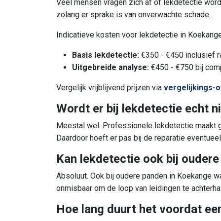
Veel mensen vragen zich af of lekdetectie word
zolang er sprake is van onverwachte schade.
Indicatieve kosten voor lekdetectie in Koekange 
Basis lekdetectie:
€350 - €450 inclusief r
Uitgebreide analyse:
€450 - €750 bij com
Vergelijk vrijblijvend prijzen via
vergelijkings-o
Wordt er bij lekdetectie echt n
Meestal wel. Professionele lekdetectie maakt g
Daardoor hoeft er pas bij de
reparatie
eventueel
Kan lekdetectie ook bij ouder
Absoluut. Ook bij oudere panden in Koekange wa
onmisbaar om de loop van leidingen te achterha
Hoe lang duurt het voordat ee