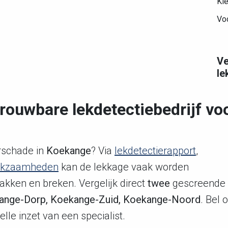
Kle
Vo
Ve
le
rouwbare lekdetectiebedrijf vo
rschade in
Koekange
? Via
lekdetectierapport
,
erkzaamheden
kan de lekkage vaak worden
akken en breken. Vergelijk direct
twee
gescreende
ange-Dorp, Koekange-Zuid, Koekange-Noord
. Bel 
lle inzet van een specialist.