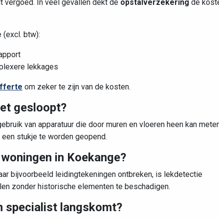
t vergoed. In veel gevallen dekt de
opstalverzekering
de kost
(excl. btw):
apport
plexere lekkages
fferte
om zeker te zijn van de kosten.
iet gesloopt?
ebruik van apparatuur die door muren en vloeren heen kan meten
 een stukje te worden geopend.
e woningen in Koekange?
ar bijvoorbeeld leidingtekeningen ontbreken, is lekdetectie
len zonder historische elementen te beschadigen.
n specialist langskomt?