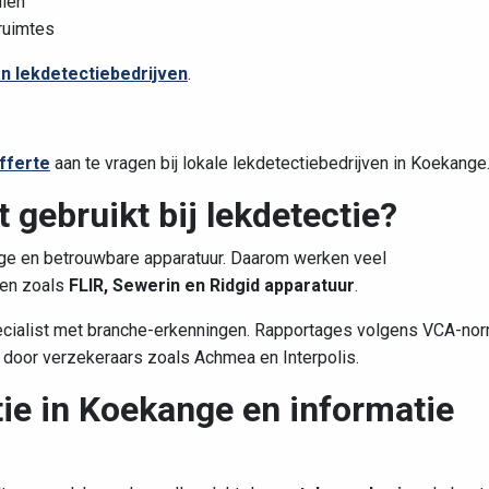
llen
ruimtes
an lekdetectiebedrijven
.
fferte
aan te vragen bij lokale lekdetectiebedrijven in Koekange
 gebruikt bij lekdetectie?
ge en betrouwbare apparatuur. Daarom werken veel
ken zoals
FLIR, Sewerin en Ridgid apparatuur
.
pecialist met branche-erkenningen. Rapportages volgens VCA-no
oor verzekeraars zoals Achmea en Interpolis.
tie in Koekange en informatie