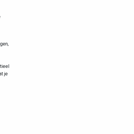
e
gen,
tieel
t je