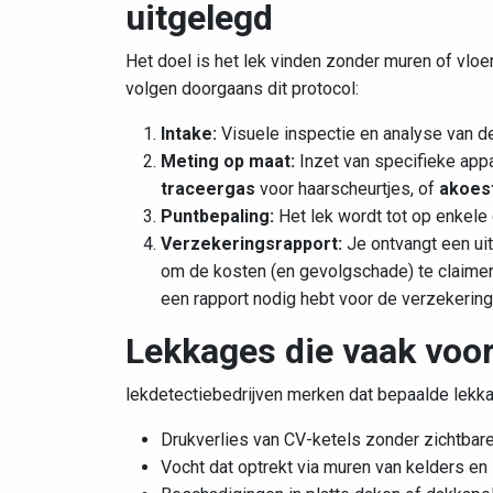
uitgelegd
Het doel is het lek vinden
zonder
muren of vloe
volgen doorgaans dit protocol:
Intake:
Visuele inspectie en analyse van d
Meting op maat:
Inzet van specifieke appa
traceergas
voor haarscheurtjes, of
akoes
Puntbepaling:
Het lek wordt tot op enkele
Verzekeringsrapport:
Je ontvangt een uit
om de kosten (en gevolgschade) te claimen bi
een rapport nodig hebt voor de verzekering 
Lekkages die vaak vo
lekdetectiebedrijven merken dat bepaalde lekk
Drukverlies van CV-ketels zonder zichtbar
Vocht dat optrekt via muren van kelders en