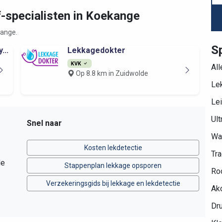
f-specialisten in Koekange
kange.
S
...
Lekkagedokter
KVK
All
Op 8.8 km in Zuidwolde
Lek
Lei
Ult
Snel naar
Wa
Kosten lekdetectie
Tra
de
Stappenplan lekkage opsporen
Roo
Verzekeringsgids bij lekkage en lekdetectie
Ako
Dru