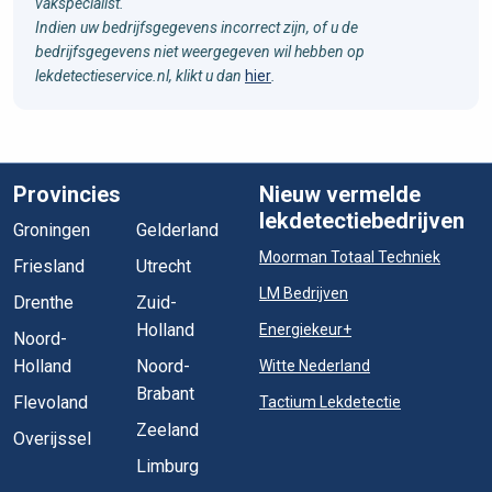
vakspecialist.
Indien uw bedrijfsgegevens incorrect zijn, of u de
bedrijfsgegevens niet weergegeven wil hebben op
lekdetectieservice.nl, klikt u dan
hier
.
Provincies
Nieuw vermelde
lekdetectiebedrijven
Groningen
Gelderland
Moorman Totaal Techniek
Friesland
Utrecht
LM Bedrijven
Drenthe
Zuid-
Holland
Energiekeur+
Noord-
Holland
Noord-
Witte Nederland
Brabant
Flevoland
Tactium Lekdetectie
Zeeland
Overijssel
Limburg