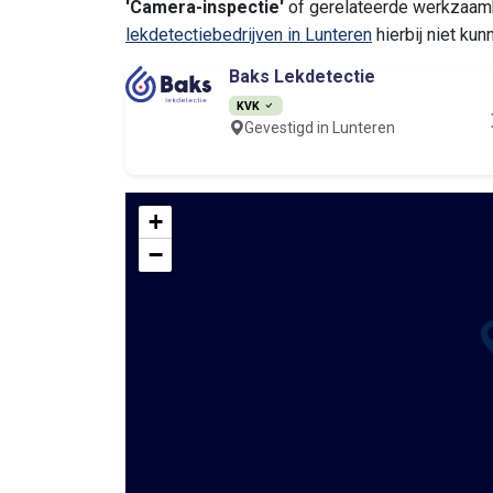
'Camera-inspectie'
of gerelateerde werkzaamh
lekdetectiebedrijven in Lunteren
hierbij niet ku
Baks Lekdetectie
KVK
Gevestigd in Lunteren
+
−