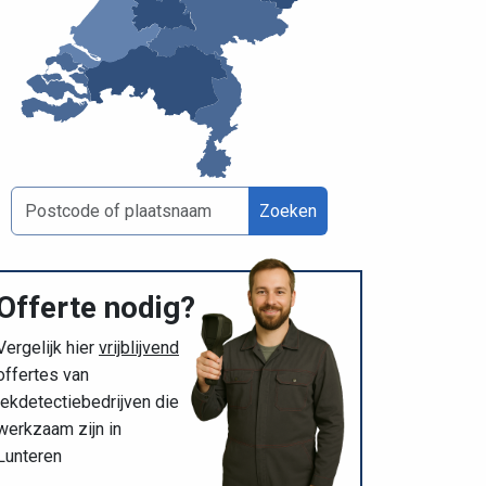
Zoeken
Offerte nodig?
Vergelijk hier
vrijblijvend
offertes van
lekdetectiebedrijven die
werkzaam zijn in
Lunteren