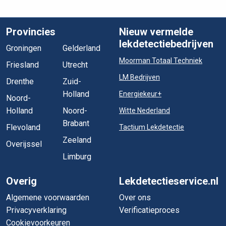
Provincies
Nieuw vermelde
lekdetectiebedrijven
Groningen
Gelderland
Moorman Totaal Techniek
Friesland
Utrecht
LM Bedrijven
Drenthe
Zuid-
Holland
Energiekeur+
Noord-
Holland
Noord-
Witte Nederland
Brabant
Flevoland
Tactium Lekdetectie
Zeeland
Overijssel
Limburg
Overig
Lekdetectieservice.nl
Algemene voorwaarden
Over ons
Privacyverklaring
Verificatieproces
Cookievoorkeuren