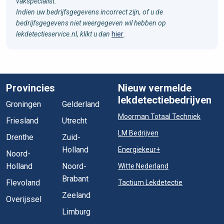
vakspecialist.
Indien uw bedrijfsgegevens incorrect zijn, of u de
bedrijfsgegevens niet weergegeven wil hebben op
lekdetectieservice.nl, klikt u dan
hier
.
Provincies
Nieuw vermelde
lekdetectiebedrijven
Groningen
Gelderland
Moorman Totaal Techniek
Friesland
Utrecht
LM Bedrijven
Drenthe
Zuid-
Holland
Energiekeur+
Noord-
Holland
Noord-
Witte Nederland
Brabant
Flevoland
Tactium Lekdetectie
Zeeland
Overijssel
Limburg