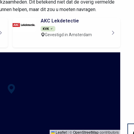
kzaamheden. Dit betekend niet dat de overig vermelde
 kunnen helpen, maar dit zou u moeten navragen.
AKC Lekdetectie
KVK
Gevestigd in Amsterdam
Leaflet
|
©
OpenStreetMap
contributors