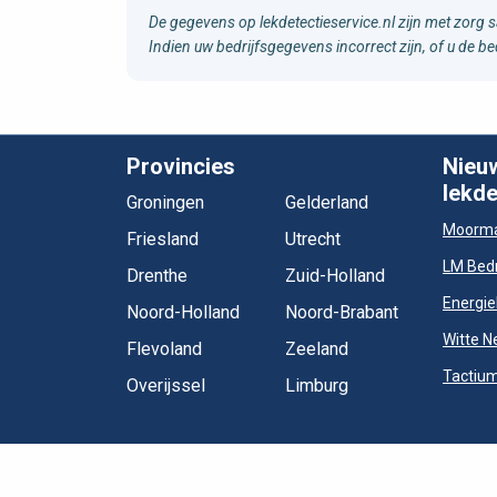
De gegevens op lekdetectieservice.nl zijn met zorg 
Indien uw bedrijfsgegevens incorrect zijn, of u de b
Provincies
Nieu
lekde
Groningen
Gelderland
Moorma
Friesland
Utrecht
LM Bedr
Drenthe
Zuid-Holland
Energie
Noord-Holland
Noord-Brabant
Witte N
Flevoland
Zeeland
Tactium
Overijssel
Limburg