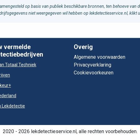
samengesteld op basis van publiek beschikbare bronnen, ten behoeve van d
edrijfsgegevens niet weergegeven wil hebben op lekdetectieservice.nl, klikt 
w vermelde
Overig
tectiebedrijven
Algemene voorwaarden
Privacyverklaring
n Totaal Techniek
Cookievoorkeuren
ijven
keur+
ederland
 Lekdetectie
2020 - 2026 lekdetectieservice.nl, alle rechten voorbehouden.