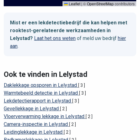
Leaflet
|
©
OpenStreetMap
contributors
Mist er een lekdetectiebedrijf die kan helpen met
rooktest-gerelateerde werkzaamheden in
Lelystad?
Laat het ons weten
of meld uw bedrijf
hier
aan
.
Ook te vinden in Lelystad
Daklekkage opsporen in Lelystad
[ 3 ]
Warmtebeeld detectie in Lelystad
[ 3 ]
Lekdetectierapport in Lelystad
[ 3 ]
Gevellekkage in Lelystad
[ 2 ]
Vloerverwarming lekkage in Lelystad
[ 2 ]
Camera-inspectie in Lelystad
[ 2 ]
Leidinglekkage in Lelystad
[ 2 ]
Badkamerlekkage in Lelystad