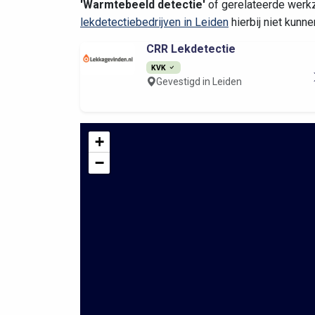
'Warmtebeeld detectie'
of gerelateerde werkz
lekdetectiebedrijven in Leiden
hierbij niet kunn
CRR Lekdetectie
KVK
Gevestigd in Leiden
+
−