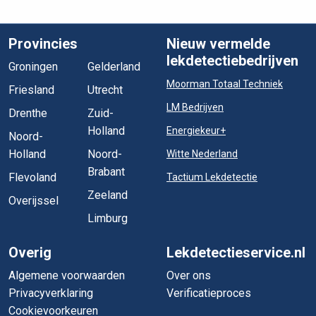
Provincies
Nieuw vermelde
lekdetectiebedrijven
Groningen
Gelderland
Moorman Totaal Techniek
Friesland
Utrecht
LM Bedrijven
Drenthe
Zuid-
Holland
Energiekeur+
Noord-
Holland
Noord-
Witte Nederland
Brabant
Flevoland
Tactium Lekdetectie
Zeeland
Overijssel
Limburg
Overig
Lekdetectieservice.nl
Algemene voorwaarden
Over ons
Privacyverklaring
Verificatieproces
Cookievoorkeuren