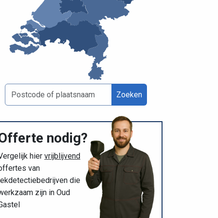
Zoeken
Offerte nodig?
Vergelijk hier
vrijblijvend
offertes van
lekdetectiebedrijven die
werkzaam zijn in Oud
Gastel