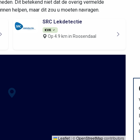
eden. Dit betekend niet dat de overig vermelde
kunnen helpen, maar dit zou u moeten navragen.
SRC Lekdetectie
KVK
Op 4.9 km in Roosendaal
Leaflet
|
©
OpenStreetMap
contributors