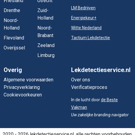
Friesland
Utrecht
LM Bedrijven
Drenthe
Zuid-
Holland
Energiekeur+
Noord-
Holland
Noord-
Witte Nederland
Brabant
Flevoland
Tactium Lekdetectie
Zeeland
Overijssel
Limburg
Overig
Lekdetectieservice.nl
Algemene voorwaarden
Over ons
Privacyverklaring
Verificatieproces
Cookievoorkeuren
In de lucht door
de Beste
Vakman
Uw zakelijke branding navigator
2020 - 2026 lekdetectieservice.nl, alle rechten voorbehouden.