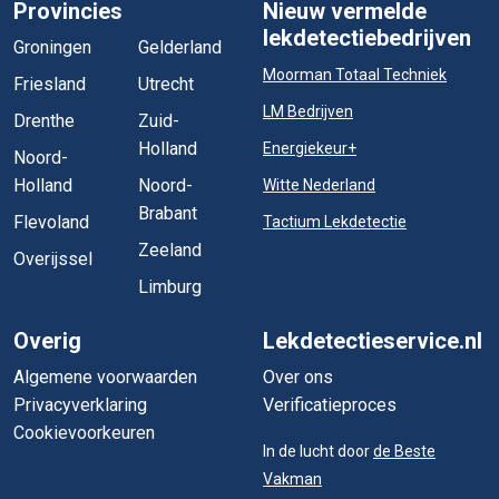
Provincies
Nieuw vermelde
lekdetectiebedrijven
Groningen
Gelderland
Moorman Totaal Techniek
Friesland
Utrecht
LM Bedrijven
Drenthe
Zuid-
Holland
Energiekeur+
Noord-
Holland
Noord-
Witte Nederland
Brabant
Flevoland
Tactium Lekdetectie
Zeeland
Overijssel
Limburg
Overig
Lekdetectieservice.nl
Algemene voorwaarden
Over ons
Privacyverklaring
Verificatieproces
Cookievoorkeuren
In de lucht door
de Beste
Vakman