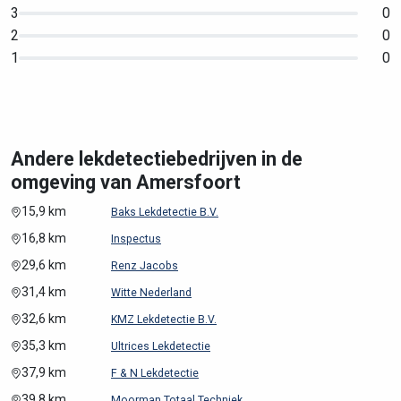
3
0
2
0
1
0
Andere lekdetectiebedrijven in de
omgeving van Amersfoort
15,9 km
Baks Lekdetectie B.V.
16,8 km
Inspectus
29,6 km
Renz Jacobs
31,4 km
Witte Nederland
32,6 km
KMZ Lekdetectie B.V.
35,3 km
Ultrices Lekdetectie
37,9 km
F & N Lekdetectie
39,8 km
Moorman Totaal Techniek