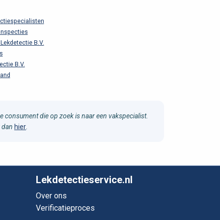
ctiespecialisten
Inspecties
Lekdetectie B.V.
s
ctie B.V.
land
e consument die op zoek is naar een vakspecialist.
u dan
hier
.
Lekdetectieservice.nl
Over ons
Verificatieproces