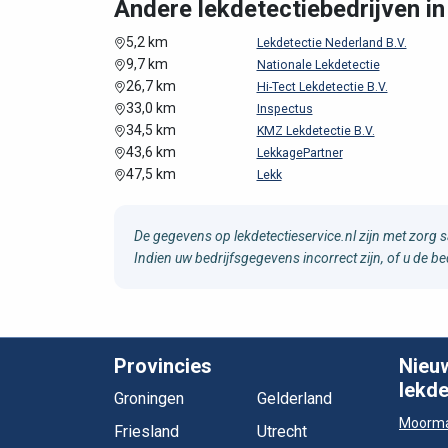
Andere lekdetectiebedrijven i
5,2 km
Lekdetectie Nederland B.V.
9,7 km
Nationale Lekdetectie
26,7 km
Hi-Tect Lekdetectie B.V.
33,0 km
Inspectus
34,5 km
KMZ Lekdetectie B.V.
43,6 km
LekkagePartner
47,5 km
Lekk
De gegevens op lekdetectieservice.nl zijn met zorg 
Indien uw bedrijfsgegevens incorrect zijn, of u de b
Provincies
Nieu
lekde
Groningen
Gelderland
Moorma
Friesland
Utrecht