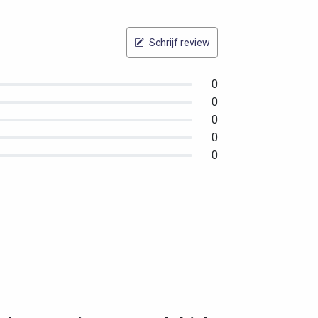
Schrijf review
0
0
0
0
0