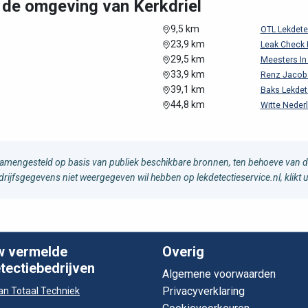
n de omgeving van Kerkdriel
9,5 km
OTL Lekdete
23,9 km
Leak Check 
29,5 km
Meesters In 
33,9 km
Renz Jacob
39,1 km
Baks Lekdete
44,8 km
Witte Neder
samengesteld op basis van publiek beschikbare bronnen, ten behoeve van d
edrijfsgegevens niet weergegeven wil hebben op lekdetectieservice.nl, klikt 
w vermelde
Overig
tectiebedrijven
Algemene voorwaarden
Privacyverklaring
n Totaal Techniek